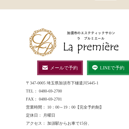
メールで予約
LINEで予約
〒347-0005 埼玉県加須市下樋遣川5445-1
TEL：
0480-69-2700
FAX： 0480-69-2701
営業時間：
10：00～19：00【完全予約制】
定休日：
月曜日
アクセス：
加須駅からお車で15分、