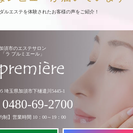
イダルエステを体験されたお客様の声をご紹介！
加須市のエステサロン
「ラ プルミエール」
005 埼玉県加須市下樋遣川5445-1
：
0480-69-2700
制】営業時間 10：00～19：00