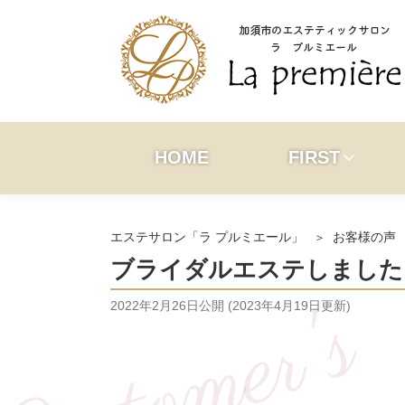
HOME
FIRST
エステサロン「ラ プルミエール」
お客様の声
ブライダルエステしました
2022年2月26日
公開 (
2023年4月19日
更新)