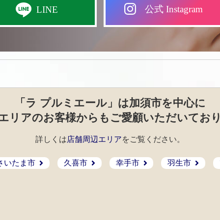
公式 Instagram
LINE
「ラ プルミエール」は加須市を中心に
エリアのお客様からもご愛顧いただいてお
詳しくは
店舗周辺エリア
をご覧ください。
さいたま市
久喜市
幸手市
羽生市